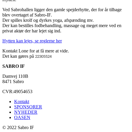
Ved Sabrohallen ligger den gamle spejderhytte, der for år tilbage
blev overtaget af Sabro-IF.
Der spilles krolf og dyrkes yoga, afspænding mv.
Der kan bestilles fodbehandling, massage og meget mere ved en
privat aktør der har lejet sig ind.
Hytten kan lejes, se reglerne her
Kontakt Lone for at få mere at vide.
Det kan gøres på
22305524
SABRO IF
Damvej 110B
8471 Sabro
CVR:49054653
Kontakt
SPONSORER
NYHEDER
OASEN
© 2022 Sabro IF