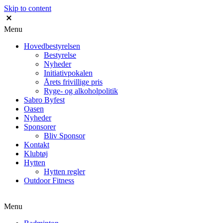
Skip to content
Menu
Hovedbestyrelsen
Bestyrelse
Nyheder
Initiativpokalen
Årets frivillige pris
Ryge- og alkoholpolitik
Sabro Byfest
Oasen
Nyheder
Sponsorer
Bliv Sponsor
Kontakt
Klubtøj
Hytten
Hytten regler
Outdoor Fitness
Menu