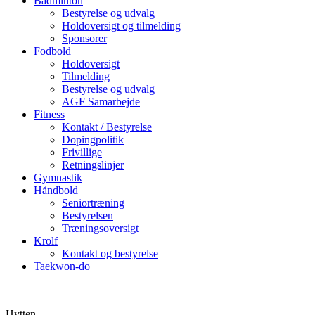
Badminton
Bestyrelse og udvalg
Holdoversigt og tilmelding
Sponsorer
Fodbold
Holdoversigt
Tilmelding
Bestyrelse og udvalg
AGF Samarbejde
Fitness
Kontakt / Bestyrelse
Dopingpolitik
Frivillige
Retningslinjer
Gymnastik
Håndbold
Seniortræning
Bestyrelsen
Træningsoversigt
Krolf
Kontakt og bestyrelse
Taekwon-do
Hytten.